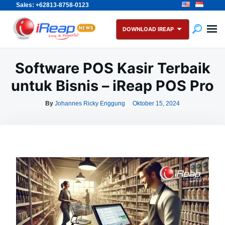
Sales: +62813-8758-0123
Skip
Search
to
for:
DOWNLOAD IREAP
content
Software POS Kasir Terbaik
untuk Bisnis – iReap POS Pro
By
Johannes Ricky Enggung
Oktober 15, 2024