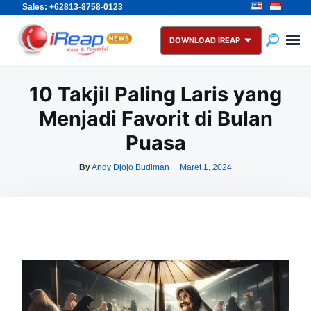
Sales: +62813-8758-0123
Skip
Search
to
for:
DOWNLOAD IREAP
content
10 Takjil Paling Laris yang
Menjadi Favorit di Bulan
Puasa
By
Andy Djojo Budiman
Maret 1, 2024