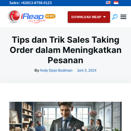
Sales: +62813-8758-0123
Skip
Search
to
for:
DOWNLOAD IREAP
content
Tips dan Trik Sales Taking
Order dalam Meningkatkan
Pesanan
By
Andy Djojo Budiman
Juni 3, 2024