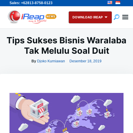
Sales: +62813-8758-0123
Skip
Search
to
for:
DOWNLOAD IREAP
content
Tips Sukses Bisnis Waralaba
Tak Melulu Soal Duit
By
Djoko Kurniawan
Desember 18, 2019