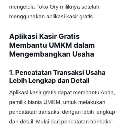
mengelola Toko Ory miliknya setelah
menggunakan aplikasi kasir gratis.
Aplikasi Kasir Gratis
Membantu UMKM dalam
Mengembangkan Usaha
1. Pencatatan Transaksi Usaha
Lebih Lengkap dan Detail
Aplikasi kasir gratis dapat membantu Anda,
pemilik bisnis UMKM, untuk melakukan
pencatatan transaksi dengan lebih lengkap
dan detail. Mulai dari pencatatan transaksi