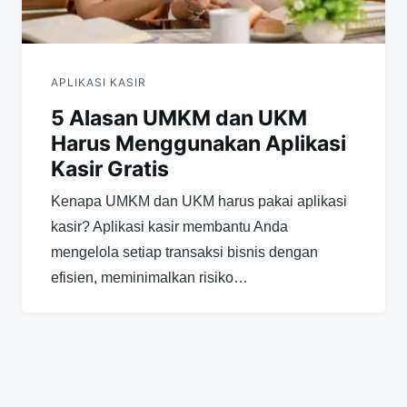
APLIKASI KASIR
5 Alasan UMKM dan UKM
Harus Menggunakan Aplikasi
Kasir Gratis
Kenapa UMKM dan UKM harus pakai aplikasi
kasir? Aplikasi kasir membantu Anda
mengelola setiap transaksi bisnis dengan
efisien, meminimalkan risiko…