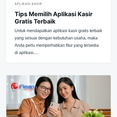
APLIKASI KASIR
Tips Memilih Aplikasi Kasir
Gratis Terbaik
Untuk mendapatkan aplikasi kasir gratis terbaik
yang sesuai dengan kebutuhan usaha, maka
Anda perlu memperhatikan fitur yang tersedia
di aplikasi,…