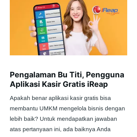
Pengalaman Bu Titi, Pengguna
Aplikasi Kasir Gratis iReap
Apakah benar aplikasi kasir gratis bisa
membantu UMKM mengelola bisnis dengan
lebih baik? Untuk mendapatkan jawaban
atas pertanyaan ini, ada baiknya Anda