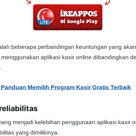
adalah beberapa perbandingan keuntungan yang aka
a menggunakan aplikasi kasir online dibandingkan d
.
 Panduan Memilih Program Kasir Gratis Terbaik
reliabilitas
yang menjadi kelebihan penggunaan aplikasi kasir o
abilitas yang dimilikinya.