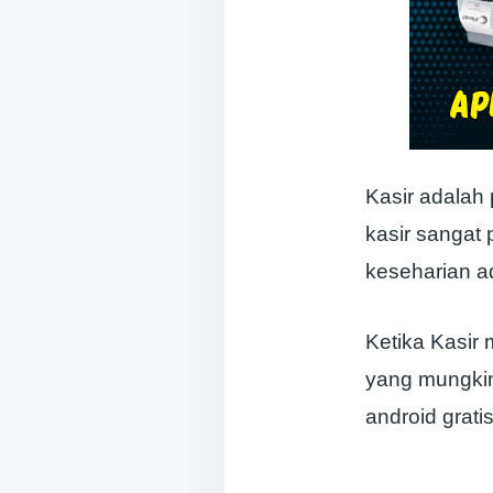
Kasir adalah
kasir sangat
keseharian a
Ketika Kasir
yang mungkin
android gratis