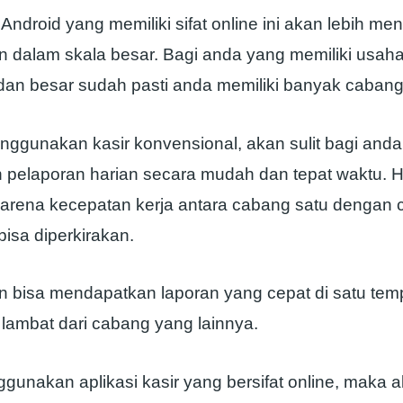
r Android yang memiliki sifat online ini akan lebih 
an dalam skala besar. Bagi anda yang memiliki usah
dan besar sudah pasti anda memiliki banyak caban
nggunakan kasir konvensional, akan sulit bagi anda
pelaporan harian secara mudah dan tepat waktu. Ha
arena kecepatan kerja antara cabang satu dengan
bisa diperkirakan.
 bisa mendapatkan laporan yang cepat di satu tem
 lambat dari cabang yang lainnya.
unakan aplikasi kasir yang bersifat online, maka a