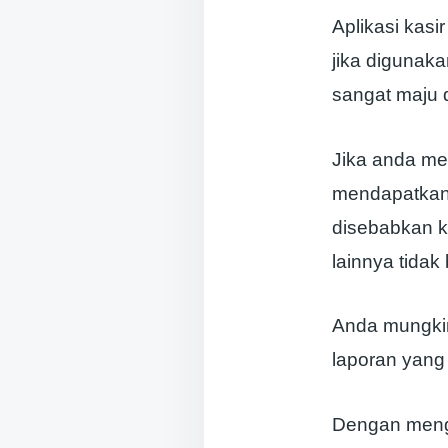
Aplikasi kasi
jika digunak
sangat maju 
Jika anda me
mendapatkan 
disebabkan k
lainnya tidak 
Anda mungkin
laporan yang
Dengan mengg