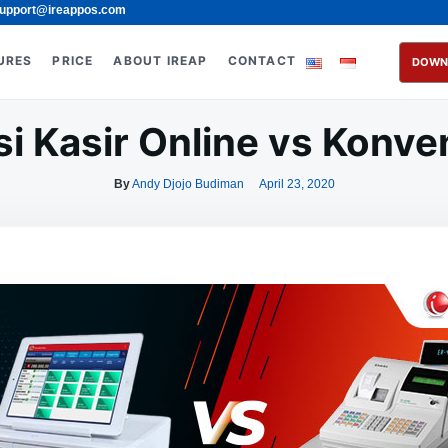
upport@ireappos.com
URES
PRICE
ABOUT IREAP
CONTACT
DOWN
si Kasir Online vs Konve
By
Andy Djojo Budiman
April 23, 2020