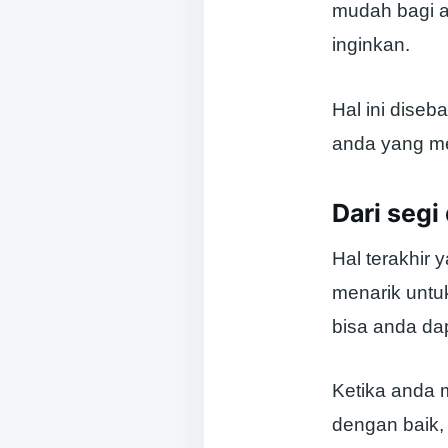
mudah bagi 
inginkan.
Hal ini dise
anda yang me
Dari seg
Hal terakhir 
menarik unt
bisa anda da
Ketika anda 
dengan baik,