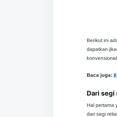
Berikut ini 
dapatkan jik
konvensional
Baca juga:
8
Dari segi 
Hal pertama 
dari segi reli