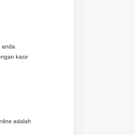
n anda
engan kasir
nline adalah