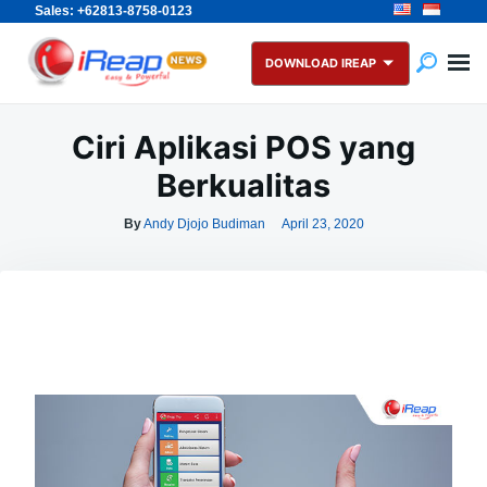
Sales: +62813-8758-0123
Skip
Search
to
for:
DOWNLOAD IREAP
content
Ciri Aplikasi POS yang
Berkualitas
By
Andy Djojo Budiman
April 23, 2020