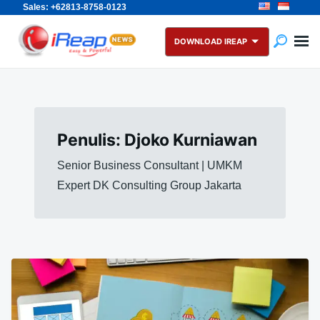
Sales: +62813-8758-0123
Skip
Search
to
for:
DOWNLOAD IREAP
content
Penulis:
Djoko Kurniawan
Senior Business Consultant | UMKM
Expert DK Consulting Group Jakarta