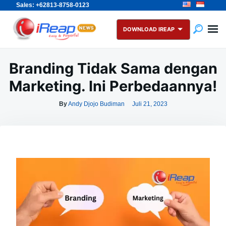
Sales: +62813-8758-0123
Skip
Search
to
for:
DOWNLOAD IREAP
content
Branding Tidak Sama dengan
Marketing. Ini Perbedaannya!
By
Andy Djojo Budiman
Juli 21, 2023