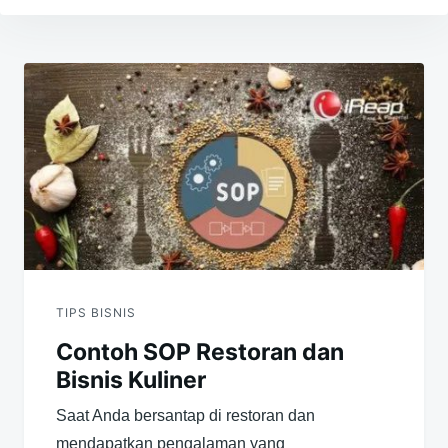
Navigasi
pos
TIPS BISNIS
Contoh SOP Restoran dan
Bisnis Kuliner
Saat Anda bersantap di restoran dan
mendapatkan pengalaman yang