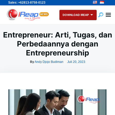
Sales: +62813-8758-0123
Skip
Search
to
for:
DOWNLOAD IREAP
content
Entrepreneur: Arti, Tugas, dan
Perbedaannya dengan
Entrepreneurship
By
Andy Djojo Budiman
Juli 20, 2023