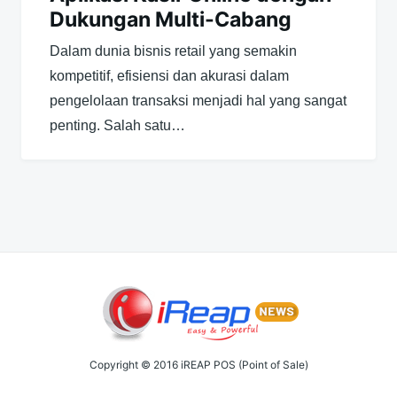
Dukungan Multi-Cabang
Dalam dunia bisnis retail yang semakin
kompetitif, efisiensi dan akurasi dalam
pengelolaan transaksi menjadi hal yang sangat
penting. Salah satu…
Copyright © 2016 iREAP POS (Point of Sale)