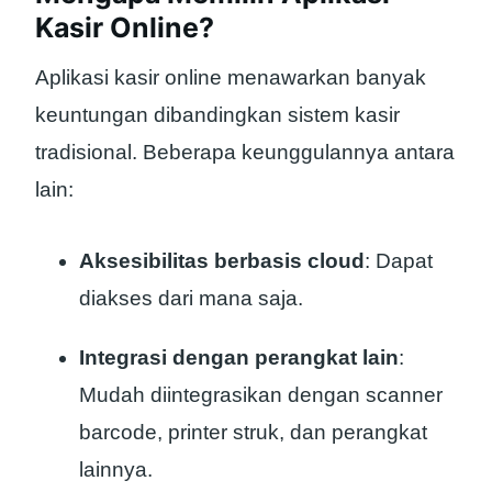
Kasir Online?
Aplikasi kasir online menawarkan banyak
keuntungan dibandingkan sistem kasir
tradisional. Beberapa keunggulannya antara
lain:
Aksesibilitas berbasis cloud
: Dapat
diakses dari mana saja.
Integrasi dengan perangkat lain
:
Mudah diintegrasikan dengan scanner
barcode, printer struk, dan perangkat
lainnya.