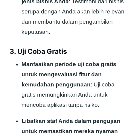
jenis bisnis Anda
: Testimoni dari bisnis
serupa dengan Anda akan lebih relevan
dan membantu dalam pengambilan
keputusan.
3. Uji Coba Gratis
Manfaatkan periode uji coba gratis
untuk mengevaluasi fitur dan
kemudahan penggunaan
: Uji coba
gratis memungkinkan Anda untuk
mencoba aplikasi tanpa risiko.
Libatkan staf Anda dalam pengujian
untuk memastikan mereka nyaman