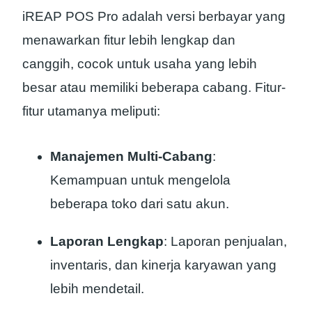
iREAP POS Pro adalah versi berbayar yang
menawarkan fitur lebih lengkap dan
canggih, cocok untuk usaha yang lebih
besar atau memiliki beberapa cabang. Fitur-
fitur utamanya meliputi:
Manajemen Multi-Cabang
:
Kemampuan untuk mengelola
beberapa toko dari satu akun.
Laporan Lengkap
: Laporan penjualan,
inventaris, dan kinerja karyawan yang
lebih mendetail.