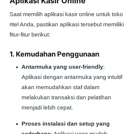
Aplikasi Kasir Online
Saat memilih aplikasi kasir online untuk toko
ritel Anda, pastikan aplikasi tersebut memiliki
fitur-fitur berikut:
1. Kemudahan Penggunaan
Antarmuka yang user-friendly
:
Aplikasi dengan antarmuka yang intuitif
akan memudahkan staf dalam
melakukan transaksi dan pelatihan
menjadi lebih cepat.
Proses instalasi dan setup yang
sederhana
: Aplikasi yang mudah