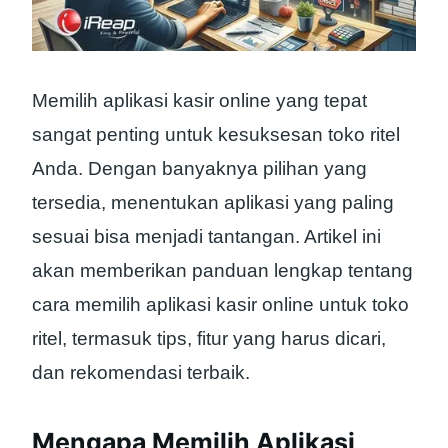
Memilih aplikasi kasir online yang tepat
sangat penting untuk kesuksesan toko ritel
Anda. Dengan banyaknya pilihan yang
tersedia, menentukan aplikasi yang paling
sesuai bisa menjadi tantangan. Artikel ini
akan memberikan panduan lengkap tentang
cara memilih aplikasi kasir online untuk toko
ritel, termasuk tips, fitur yang harus dicari,
dan rekomendasi terbaik.
Mengapa Memilih Aplikasi