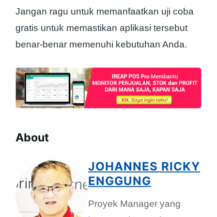
Jangan ragu untuk memanfaatkan uji coba
gratis untuk memastikan aplikasi tersebut
benar-benar memenuhi kebutuhan Anda.
About
JOHANNES RICKY
ENGGUNG
Proyek Manager yang