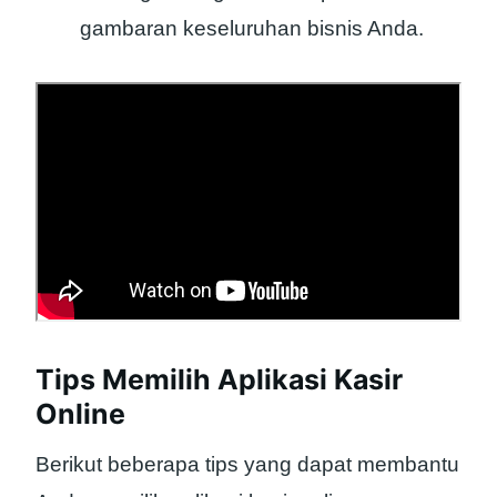
gambaran keseluruhan bisnis Anda.
Tips Memilih Aplikasi Kasir
Online
Berikut beberapa tips yang dapat membantu