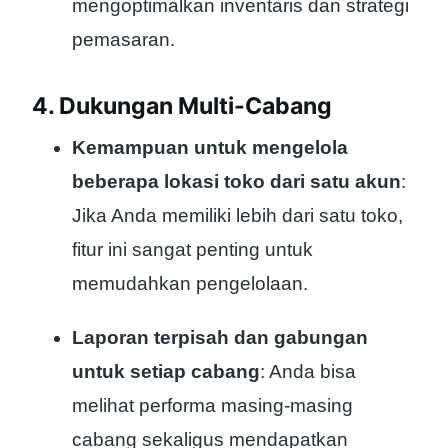
mengoptimalkan inventaris dan strategi
pemasaran.
4. Dukungan Multi-Cabang
Kemampuan untuk mengelola
beberapa lokasi toko dari satu akun
:
Jika Anda memiliki lebih dari satu toko,
fitur ini sangat penting untuk
memudahkan pengelolaan.
Laporan terpisah dan gabungan
untuk setiap cabang
: Anda bisa
melihat performa masing-masing
cabang sekaligus mendapatkan