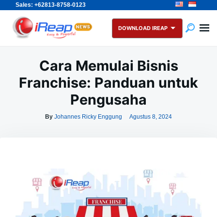
Sales: +62813-8758-0123
Skip
Search
to
for:
DOWNLOAD IREAP
content
Cara Memulai Bisnis
Franchise: Panduan untuk
Pengusaha
By
Johannes Ricky Enggung
Agustus 8, 2024