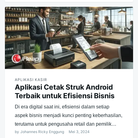
APLIKASI KASIR
Aplikasi Cetak Struk Android
Terbaik untuk Efisiensi Bisnis
Di era digital saat ini, efisiensi dalam setiap
aspek bisnis menjadi kunci penting keberhasilan,
terutama untuk pengusaha retail dan pemilik…
by
Johannes Ricky Enggung
Mei 3, 2024