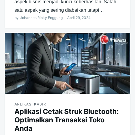
aspek bisnis menjadi kunci keberhasilan. Salah
satu aspek yang sering diabaikan tetapi…
by
Johannes Ricky Enggung
April 29, 2024
APLIKASI KASIR
Aplikasi Cetak Struk Bluetooth:
Optimalkan Transaksi Toko
Anda