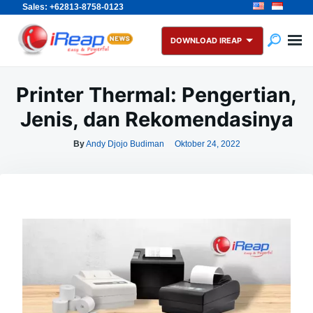
Sales: +62813-8758-0123
Skip
Search
to
for:
DOWNLOAD IREAP
content
Printer Thermal: Pengertian,
Jenis, dan Rekomendasinya
By
Andy Djojo Budiman
Oktober 24, 2022