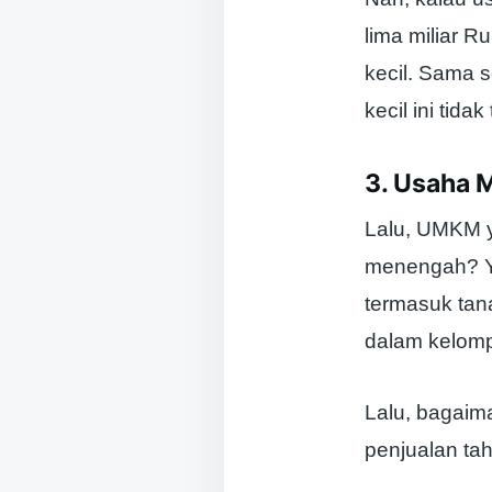
lima miliar 
kecil. Sama 
kecil ini tid
3. Usaha
Lalu, UMKM y
menengah? Ya,
termasuk ta
dalam kelomp
Lalu, bagaim
penjualan ta