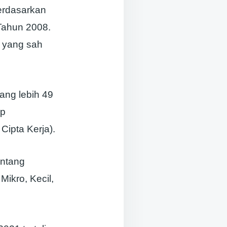
erdasarkan
Tahun 2008.
) yang sah
ang lebih 49
ap
Cipta Kerja).
entang
ikro, Kecil,