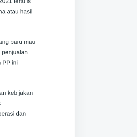
21 tertulis
a atau hasil
yang baru mau
 penjualan
PP ini
an kebijakan
s
perasi dan