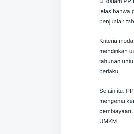
Di dalam PP 
jelas bahwa 
penjualan ta
Kriteria mod
mendirikan u
tahunan unt
berlaku.
Selain itu, 
mengenai kemu
pembiayaan, 
UMKM.