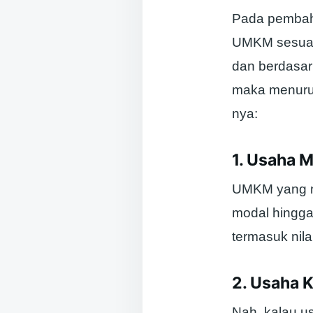
Pada pembaha
UMKM sesuai 
dan berdasar
maka menurut
nya:
1. Usaha M
UMKM yang m
modal hingga 
termasuk nil
2. Usaha K
Nah, kalau u