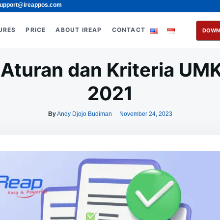
upport@ireappos.com
URES
PRICE
ABOUT IREAP
CONTACT
DOWN
 Aturan dan Kriteria UM
2021
By
Andy Djojo Budiman
November 24, 2023