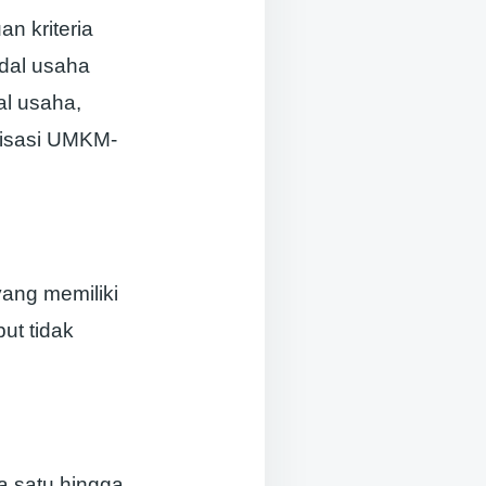
 kriteria
dal usaha
al usaha,
risasi UMKM-
ang memiliki
ut tidak
a satu hingga