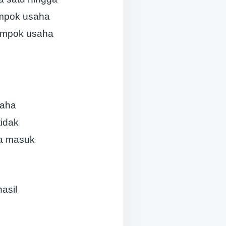
ompok usaha
lompok usaha
saha
tidak
a masuk
asil