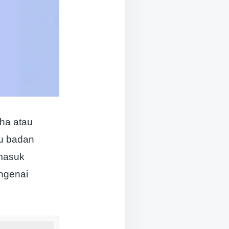
ha atau
au badan
masuk
ngenai