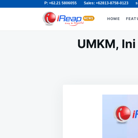
P: +62.21 5806055
Sales: +62813-8758-0123
s
Skip
Search
to
for:
HOME
FEAT
content
UMKM, Ini