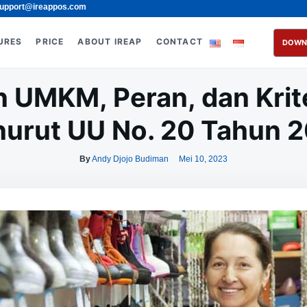
upport@ireappos.com
URES
PRICE
ABOUT IREAP
CONTACT
DOWN
n UMKM, Peran, dan Kri
urut UU No. 20 Tahun 
By
Andy Djojo Budiman
Mei 10, 2023