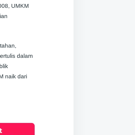
 2008, UMKM
ian
tahan,
ertulis dalam
lik
M naik dari