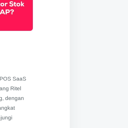
P POS SaaS
ang Ritel
g, dengan
angkat
njungi