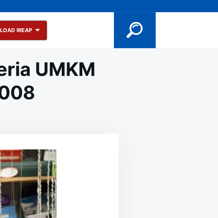
LOAD IREAP
teria UMKM
2008