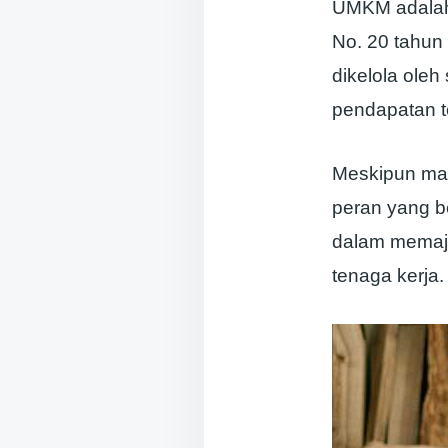
UMKM adalah 
No. 20 tahun
dikelola ole
pendapatan t
Meskipun mas
peran yang b
dalam memaju
tenaga kerja.