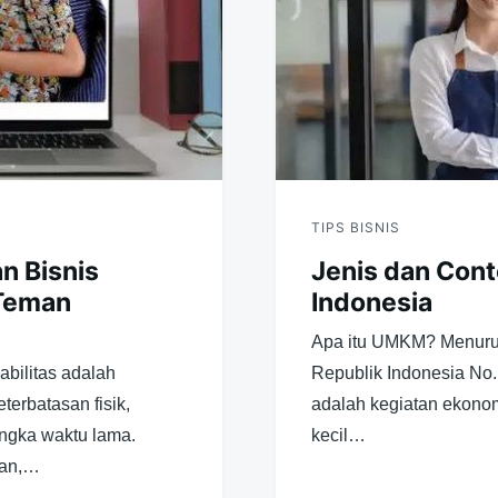
TIPS BISNIS
an Bisnis
Jenis dan Con
 Teman
Indonesia
Apa itu UMKM? Menuru
abilitas adalah
Republik Indonesia No
erbatasan fisik,
adalah kegiatan ekono
jangka waktu lama.
kecil…
san,…