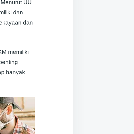
. Menurut UU
iliki dan
kekayaan dan
KM memiliki
penting
ap banyak