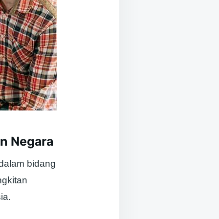
n Negara
 dalam bidang
ngkitan
ia.