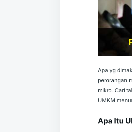
Apa yg dim
perorangan m
mikro. Cari 
UMKM menurut
Apa Itu