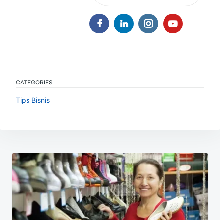
CATEGORIES
Tips Bisnis
Navigasi
pos