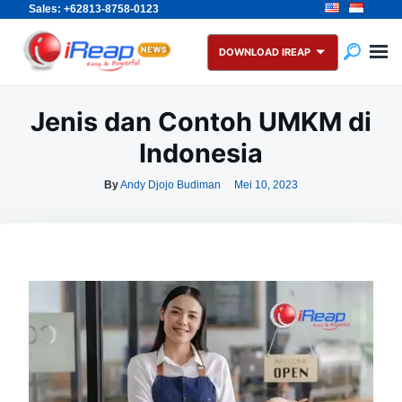
Sales: +62813-8758-0123
Skip
Search
to
for:
DOWNLOAD IREAP
content
Jenis dan Contoh UMKM di
Indonesia
By
Andy Djojo Budiman
Mei 10, 2023