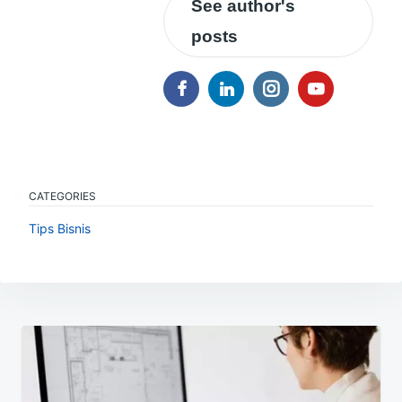
See author's
posts
CATEGORIES
Tips Bisnis
Navigasi
pos