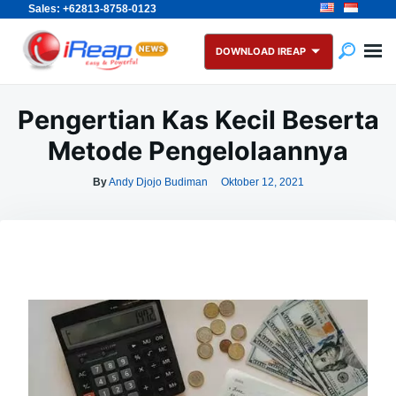
Sales: +62813-8758-0123
Skip
Search
to
for:
DOWNLOAD IREAP
content
Pengertian Kas Kecil Beserta
Metode Pengelolaannya
By
Andy Djojo Budiman
Oktober 12, 2021