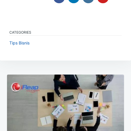
CATEGORIES
Tips Bisnis
Navigasi
pos