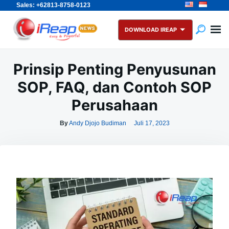
Sales: +62813-8758-0123
Skip
Search
to
for:
DOWNLOAD IREAP
content
Prinsip Penting Penyusunan
SOP, FAQ, dan Contoh SOP
Perusahaan
By
Andy Djojo Budiman
Juli 17, 2023