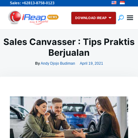
Sales: +62813-8758-0123
Skip
Search
to
for:
DOWNLOAD IREAP
content
Sales Canvasser : Tips Praktis
Berjualan
By
Andy Djojo Budiman
April 19, 2021