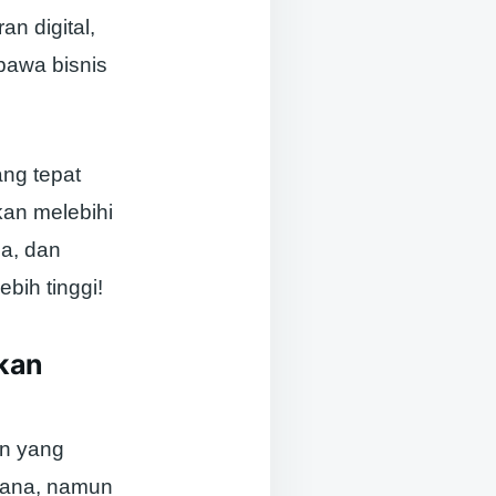
n digital,
awa bisnis
ang tepat
an melebihi
ma, dan
bih tinggi!
kan
an yang
rhana, namun