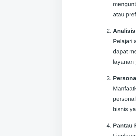
menguntu
atau pref
Analisi
Pelajari
dapat m
layanan 
Persona
Manfaat
personal
bisnis 
Pantau 
Lingkung