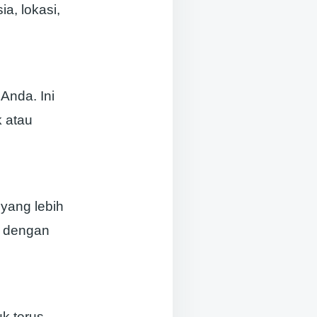
a, lokasi,
Anda. Ini
 atau
yang lebih
g dengan
k terus