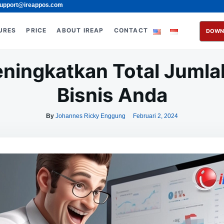
upport@ireappos.com
URES
PRICE
ABOUT IREAP
CONTACT
DOWN
eningkatkan Total Jumla
Bisnis Anda
By
Johannes Ricky Enggung
Februari 2, 2024