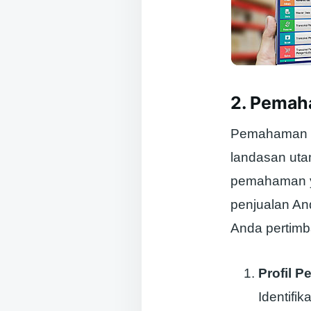
2. Pemah
Pemahaman ya
landasan uta
pemahaman y
penjualan An
Anda pertim
Profil P
Identifi