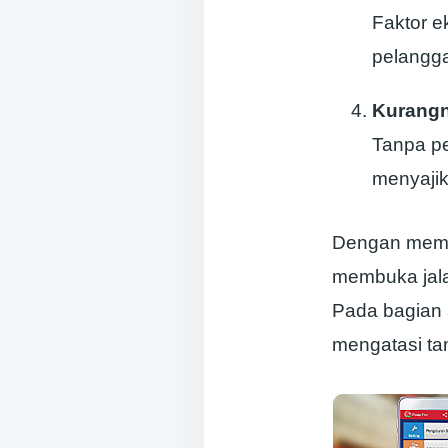
Faktor e
pelangga
Kurangn
Tanpa pe
menyajik
Dengan memah
membuka jala
Pada bagian s
mengatasi tan