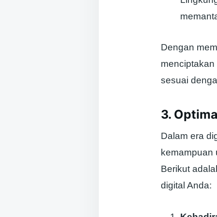
memanta
Dengan mema
menciptakan 
sesuai deng
3. Optima
Dalam era digi
kemampuan un
Berikut adal
digital Anda:
Kehadir