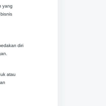
n yang
bisnis
edakan diri
gan.
uk atau
gan