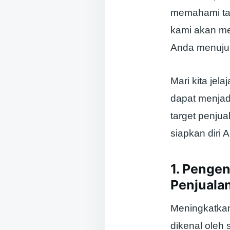
memahami tar
kami akan m
Anda menuju
Mari kita je
dapat menjad
target penju
siapkan diri 
1. Penge
Penjuala
Meningkatkan
dikenal oleh