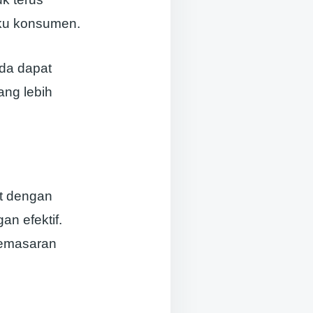
ku konsumen.
da dapat
ang lebih
rat dengan
n efektif.
pemasaran