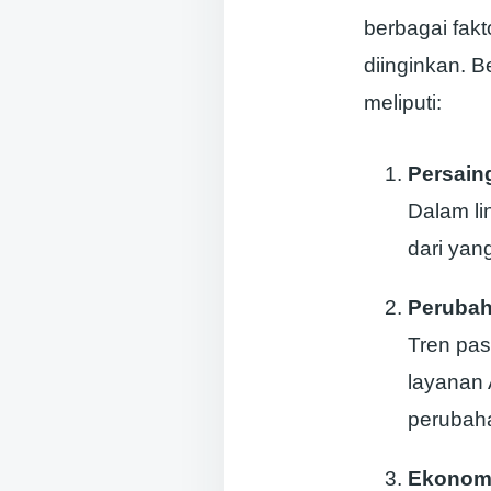
berbagai fak
diinginkan. 
meliputi:
Persain
Dalam li
dari yan
Perubah
Tren pa
layanan 
perubaha
Ekonomi