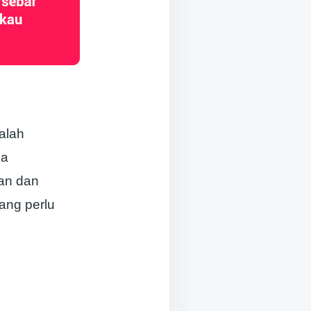
alah
pa
an dan
ang perlu