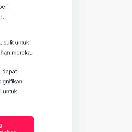
eli
n.
sulit untuk
uhan mereka.
 dapat
ignifikan.
i untuk