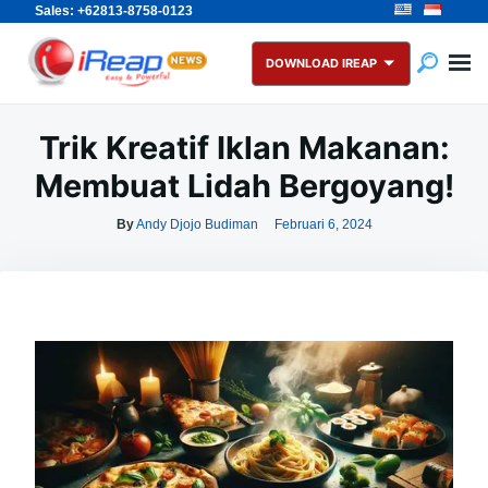
Sales: +62813-8758-0123
Skip
Search
to
for:
DOWNLOAD IREAP
content
Trik Kreatif Iklan Makanan:
Membuat Lidah Bergoyang!
By
Andy Djojo Budiman
Februari 6, 2024