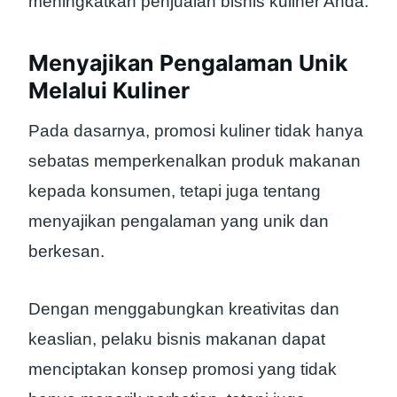
meningkatkan penjualan bisnis kuliner Anda.
Menyajikan Pengalaman Unik
Melalui Kuliner
Pada dasarnya, promosi kuliner tidak hanya
sebatas memperkenalkan produk makanan
kepada konsumen, tetapi juga tentang
menyajikan pengalaman yang unik dan
berkesan.
Dengan menggabungkan kreativitas dan
keaslian, pelaku bisnis makanan dapat
menciptakan konsep promosi yang tidak