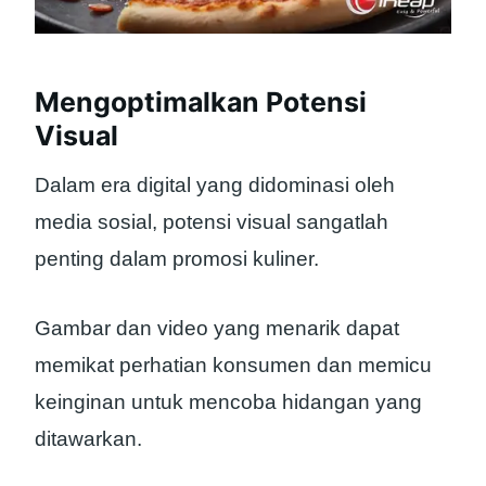
Mengoptimalkan Potensi
Visual
Dalam era digital yang didominasi oleh
media sosial, potensi visual sangatlah
penting dalam promosi kuliner.
Gambar dan video yang menarik dapat
memikat perhatian konsumen dan memicu
keinginan untuk mencoba hidangan yang
ditawarkan.