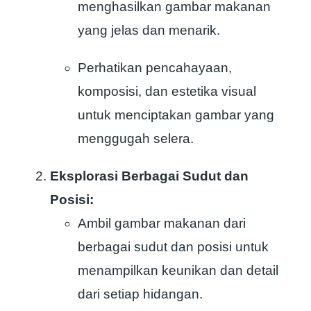
menghasilkan gambar makanan
yang jelas dan menarik.
Perhatikan pencahayaan,
komposisi, dan estetika visual
untuk menciptakan gambar yang
menggugah selera.
Eksplorasi Berbagai Sudut dan
Posisi:
Ambil gambar makanan dari
berbagai sudut dan posisi untuk
menampilkan keunikan dan detail
dari setiap hidangan.