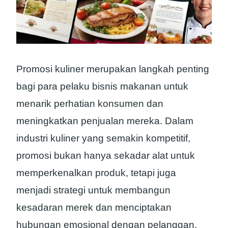
Promosi kuliner merupakan langkah penting
bagi para pelaku bisnis makanan untuk
menarik perhatian konsumen dan
meningkatkan penjualan mereka. Dalam
industri kuliner yang semakin kompetitif,
promosi bukan hanya sekadar alat untuk
memperkenalkan produk, tetapi juga
menjadi strategi untuk membangun
kesadaran merek dan menciptakan
hubungan emosional dengan pelanggan.