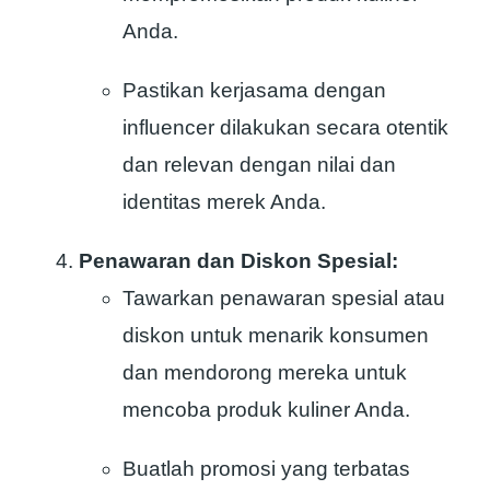
Anda.
Pastikan kerjasama dengan
influencer dilakukan secara otentik
dan relevan dengan nilai dan
identitas merek Anda.
Penawaran dan Diskon Spesial:
Tawarkan penawaran spesial atau
diskon untuk menarik konsumen
dan mendorong mereka untuk
mencoba produk kuliner Anda.
Buatlah promosi yang terbatas