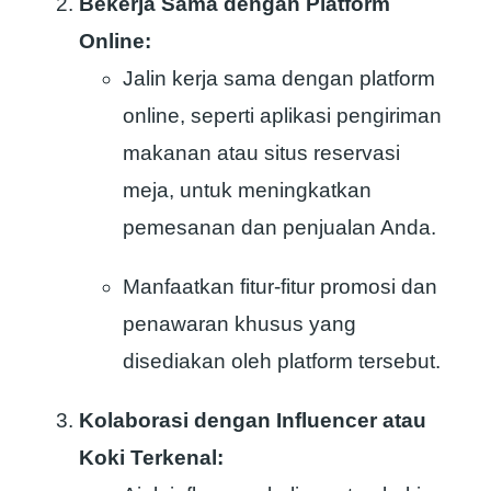
Bekerja Sama dengan Platform
Online:
Jalin kerja sama dengan platform
online, seperti aplikasi pengiriman
makanan atau situs reservasi
meja, untuk meningkatkan
pemesanan dan penjualan Anda.
Manfaatkan fitur-fitur promosi dan
penawaran khusus yang
disediakan oleh platform tersebut.
Kolaborasi dengan Influencer atau
Koki Terkenal: