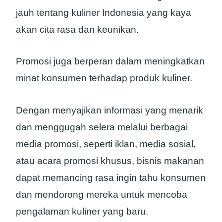
jauh tentang kuliner Indonesia yang kaya
akan cita rasa dan keunikan.
Promosi juga berperan dalam meningkatkan
minat konsumen terhadap produk kuliner.
Dengan menyajikan informasi yang menarik
dan menggugah selera melalui berbagai
media promosi, seperti iklan, media sosial,
atau acara promosi khusus, bisnis makanan
dapat memancing rasa ingin tahu konsumen
dan mendorong mereka untuk mencoba
pengalaman kuliner yang baru.