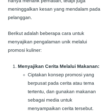
hanya menarik perhatian, tetapi juga
meninggalkan kesan yang mendalam pada
pelanggan.
Berikut adalah beberapa cara untuk
menyajikan pengalaman unik melalui
promosi kuliner:
Menyajikan Cerita Melalui Makanan:
Ciptakan konsep promosi yang
berpusat pada cerita atau tema
tertentu, dan gunakan makanan
sebagai media untuk
menyampaikan cerita tersebut.