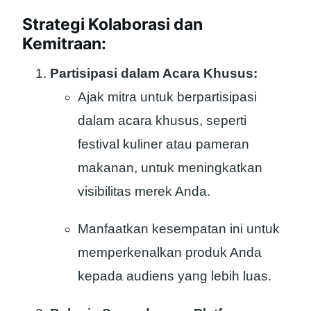
Strategi Kolaborasi dan
Kemitraan:
Partisipasi dalam Acara Khusus:
Ajak mitra untuk berpartisipasi
dalam acara khusus, seperti
festival kuliner atau pameran
makanan, untuk meningkatkan
visibilitas merek Anda.
Manfaatkan kesempatan ini untuk
memperkenalkan produk Anda
kepada audiens yang lebih luas.