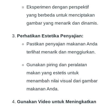
Eksperimen dengan perspektif
yang berbeda untuk menciptakan
gambar yang menarik dan dinamis.
Perhatikan Estetika Penyajian:
Pastikan penyajian makanan Anda
terlihat menarik dan menggiurkan.
Gunakan piring dan peralatan
makan yang estetis untuk
menambah nilai visual dari gambar
makanan Anda.
Gunakan Video untuk Meningkatkan