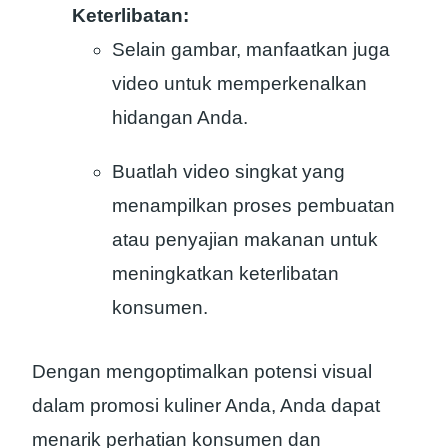
Keterlibatan:
Selain gambar, manfaatkan juga
video untuk memperkenalkan
hidangan Anda.
Buatlah video singkat yang
menampilkan proses pembuatan
atau penyajian makanan untuk
meningkatkan keterlibatan
konsumen.
Dengan mengoptimalkan potensi visual
dalam promosi kuliner Anda, Anda dapat
menarik perhatian konsumen dan