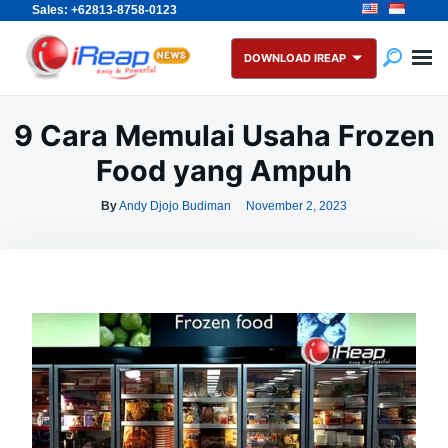
Sales: +62813-8758-0123
Skip
Search
to
for:
DOWNLOAD IREAP
content
9 Cara Memulai Usaha Frozen
Food yang Ampuh
By
Andy Djojo Budiman
November 2, 2023