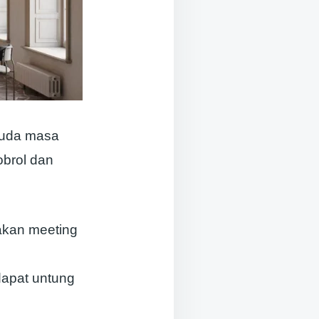
 muda masa
obrol dan
akan meeting
dapat untung