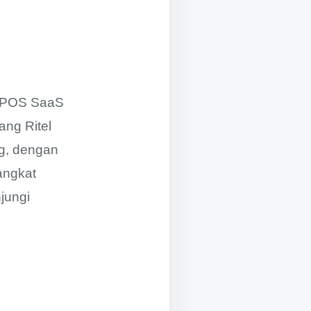
P POS SaaS
ang Ritel
g, dengan
angkat
njungi