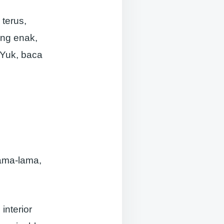
terus,
ang enak,
 Yuk, baca
ama-lama,
nterior