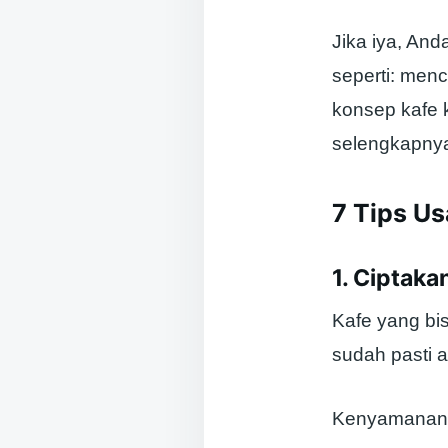
Jika iya, An
seperti: men
konsep kafe 
selengkapny
7 Tips U
1. Ciptak
Kafe yang bi
sudah pasti a
Kenyamanan t