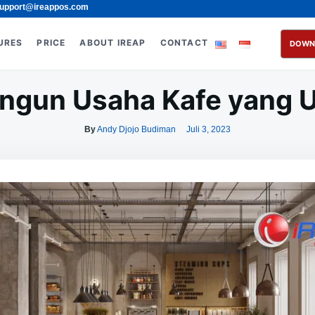
upport@ireappos.com
URES
PRICE
ABOUT IREAP
CONTACT
DOWN
ngun Usaha Kafe yang U
By
Andy Djojo Budiman
Juli 3, 2023