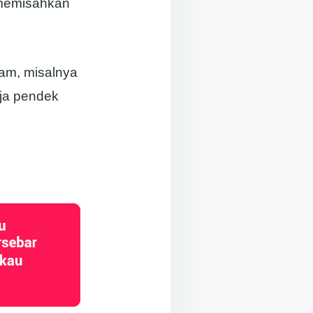
 memisahkan
am, misalnya
eja pendek