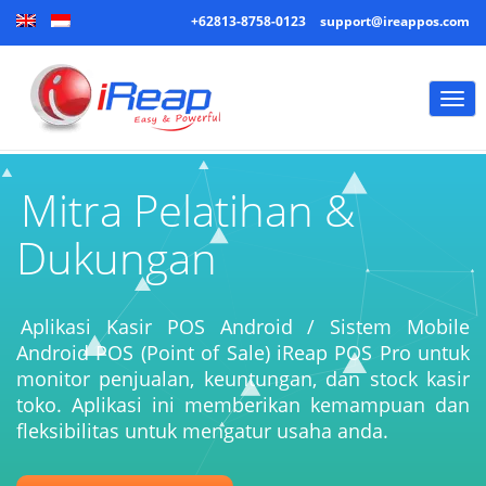
+62813-8758-0123
support@ireappos.com
Togg
navi
Mitra Pelatihan &
Dukungan
Aplikasi Kasir POS Android / Sistem Mobile
Android POS (Point of Sale) iReap POS Pro untuk
monitor penjualan, keuntungan, dan stock kasir
toko. Aplikasi ini memberikan kemampuan dan
fleksibilitas untuk mengatur usaha anda.