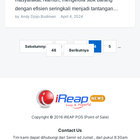
dengan efisien seringkali menjadi tantangan…
by
Andy Djojo Budiman
April 4, 2024
Sebelumnya
1
…
3
4
5
…
Navigasi
48
Berikutnya
pos
Copyright © 2016 iREAP POS (Point of Sale)
Contact Us
Tim kami dapat dihubungi dari Senin sd Jumat , dari pukul 8:30am