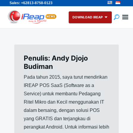
Sales: +62813-8758-0123
Skip
Search
to
for:
DOWNLOAD IREAP
content
Penulis:
Andy Djojo
Budiman
Pada tahun 2015, saya turut mendirikan
IREAP POS SaaS (Software as a
Service) untuk membantu Pedagang
Ritel Mikro dan Kecil menggunakan IT
dalam bersaing, dengan solusi POS
yang GRATIS dan terjangkau di
perangkat Android. Untuk informasi lebih