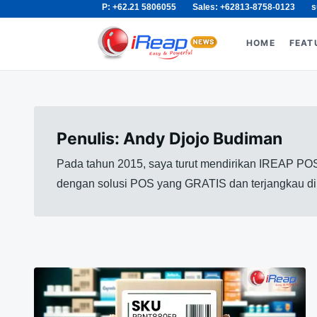
P: +62.21 5806055
Sales: +62813-8758-0123
s
Skip
Search
to
for:
HOME
FEAT
content
Penulis:
Andy Djojo Budiman
Pada tahun 2015, saya turut mendirikan IREAP POS
dengan solusi POS yang GRATIS dan terjangkau di p