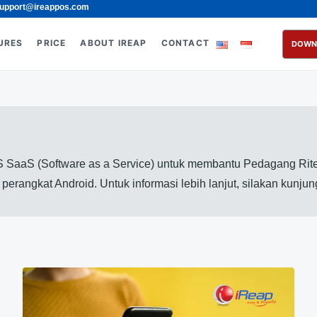
upport@ireappos.com
URES
PRICE
ABOUT IREAP
CONTACT
DOWN
 SaaS (Software as a Service) untuk membantu Pedagang Rite
erangkat Android. Untuk informasi lebih lanjut, silakan kunju