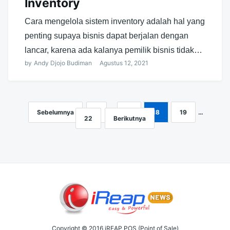
Inventory
Cara mengelola sistem inventory adalah hal yang
penting supaya bisnis dapat berjalan dengan
lancar, karena ada kalanya pemilik bisnis tidak…
by
Andy Djojo Budiman
Agustus 12, 2021
Sebelumnya
1
…
17
18
19
…
Navigasi
22
Berikutnya
pos
Copyright © 2016 iREAP POS (Point of Sale)