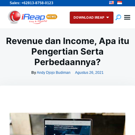
Sales: +62813-8758-0123
Skip
Search
to
for:
DOWNLOAD IREAP
content
Revenue dan Income, Apa itu
Pengertian Serta
Perbedaannya?
By
Andy Djojo Budiman
Agustus 26, 2021