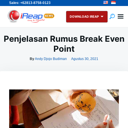
Sales: +62813-8758-0123
Skip
Search
to
for:
DOWNLOAD IREAP
content
Penjelasan Rumus Break Even
Point
By
Andy Djojo Budiman
Agustus 30, 2021