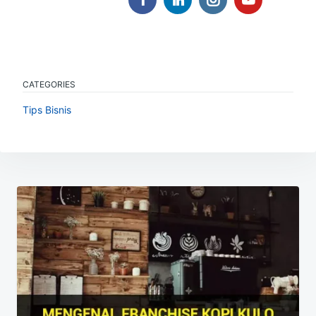
CATEGORIES
Tips Bisnis
Navigasi
pos