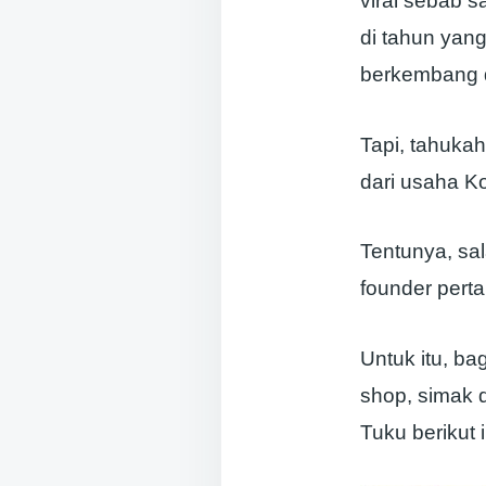
viral sebab s
di tahun yang
berkembang d
Tapi, tahuka
dari usaha Ko
Tentunya, sal
founder pert
Untuk itu, ba
shop, simak 
Tuku berikut i