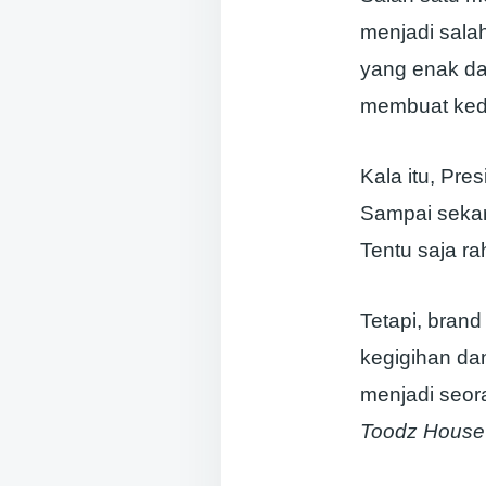
menjadi sala
yang enak da
membuat keda
Kala itu, Pre
Sampai sekar
Tentu saja ra
Tetapi, brand
kegigihan da
menjadi seo
Toodz House