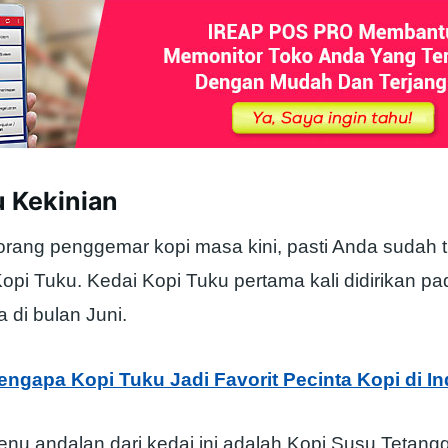
u Kekinian
orang penggemar kopi masa kini, pasti Anda sudah t
opi Tuku. Kedai Kopi Tuku pertama kali didirikan p
 di bulan Juni.
engapa Kopi Tuku Jadi Favorit Pecinta Kopi di I
enu andalan dari kedai ini adalah Kopi Susu Tetangg