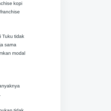
nchise kopi
franchise
 Tuku tidak
rja sama
amkan modal
l
banyaknya
.
bukan tidak