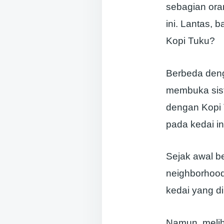
sebagian ora
ini. Lantas,
Kopi Tuku?
Berbeda deng
membuka si
dengan Kopi 
pada kedai in
Sejak awal b
neighborhood
kedai yang di
Namun, melih