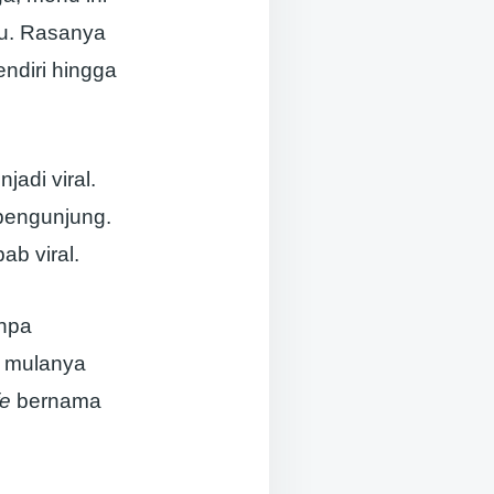
ku. Rasanya
ndiri hingga
adi viral.
pengunjung.
ab viral.
anpa
g mulanya
fe
bernama