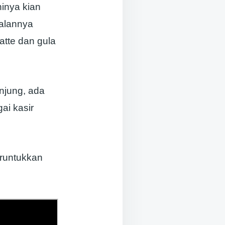
ninya kian
alannya
atte dan gula
njung, ada
ai kasir
runtukkan