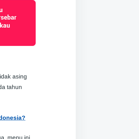
idak asing
ada tahun
ndonesia?
a, menu ini