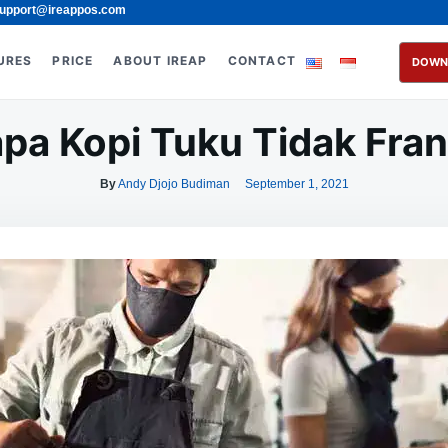
upport@ireappos.com
URES
PRICE
ABOUT IREAP
CONTACT
DOWN
a Kopi Tuku Tidak Fra
By
Andy Djojo Budiman
September 1, 2021