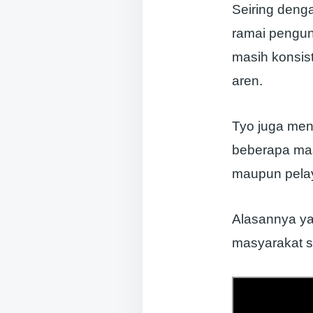
Seiring deng
ramai pengu
masih konsis
aren.
Tyo juga men
beberapa mas
maupun pela
Alasannya y
masyarakat se