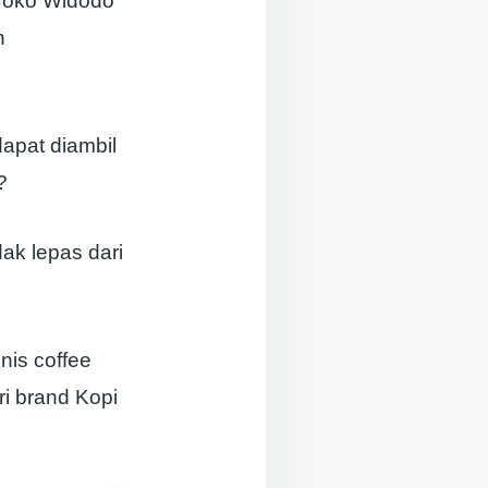
 Joko Widodo
n
apat diambil
?
ak lepas dari
nis coffee
ri brand Kopi