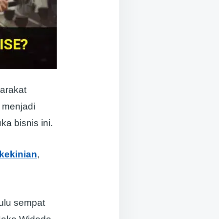
yarakat
 menjadi
a bisnis ini.
 kekinian
,
hulu sempat