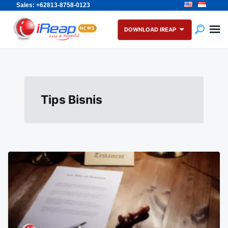
Sales: +62813-8758-0123
Skip
Search
to
for:
DOWNLOAD IREAP
content
Tips Bisnis