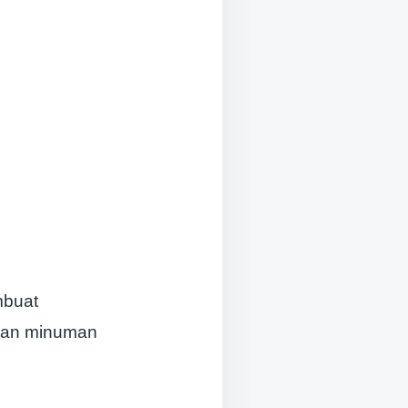
mbuat
 dan minuman