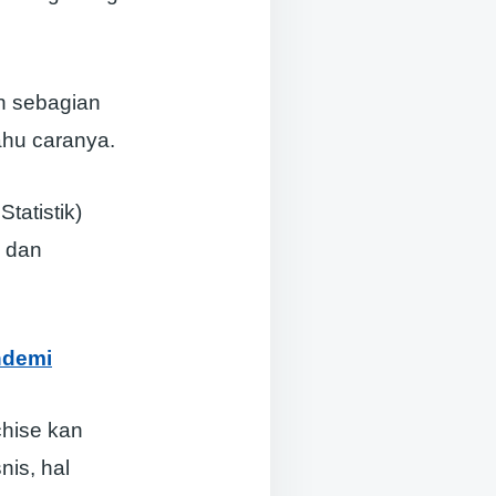
n sebagian
ahu caranya.
atistik)
h dan
ndemi
chise kan
nis, hal