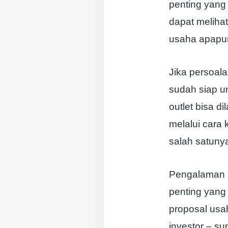
penting yang 
dapat melihat
usaha apapu
Jika persoala
sudah siap un
outlet bisa d
melalui cara 
salah satun
Pengalaman s
penting yang
proposal usa
investor – s