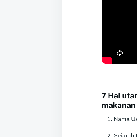
7 Hal ut
makanan 
Nama U
Sejarah 