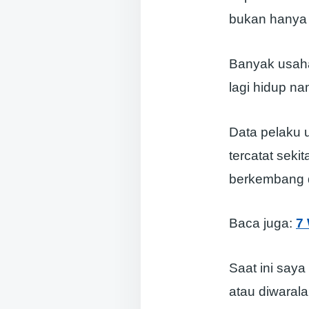
bukan hanya 
Banyak usaha
lagi hidup na
Data pelaku 
tercatat seki
berkembang 
Baca juga:
7
Saat ini saya
atau diwaral