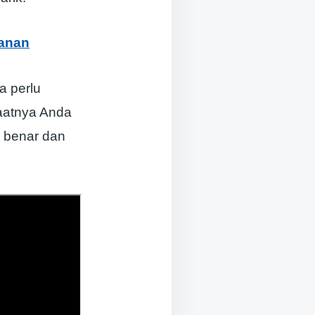
kanan
a perlu
saatnya Anda
g benar dan