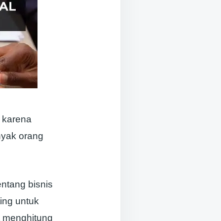
a karena
nyak orang
ntang bisnis
ing untuk
t menghitung