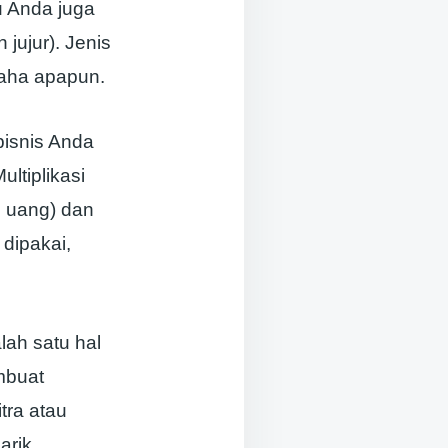
u Anda juga
jujur). Jenis
aha apapun.
bisnis Anda
ltiplikasi
p uang) dan
 dipakai,
lah satu hal
mbuat
tra atau
rik.