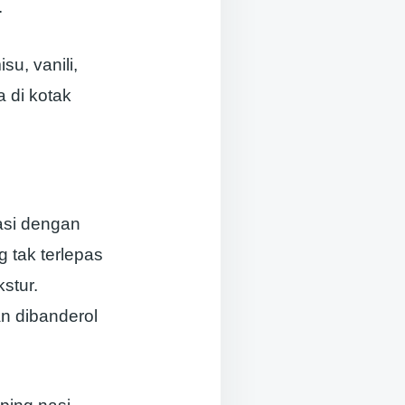
.
su, vanili,
 di kotak
asi dengan
 tak terlepas
stur.
n dibanderol