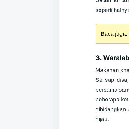
Selain itu, t
seperti halny
Baca juga:
3. Waralab
Makanan khas
Sei sapi disa
bersama samb
beberapa kot
dihidangkan 
hijau.