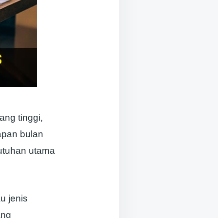
ng tinggi,
apan bulan
butuhan utama
u jenis
ang