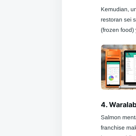
Kemudian, un
restoran sei
(frozen food)
4. Warala
Salmon menta
franchise ma