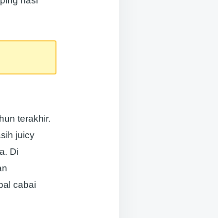
ping nasi
un terakhir.
sih juicy
a. Di
an
bal cabai