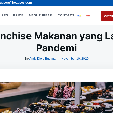
upport@ireappos.com
URES
PRICE
ABOUT IREAP
CONTACT
DOWN
ranchise Makanan yang La
Pandemi
By
Andy Djojo Budiman
November 10, 2020