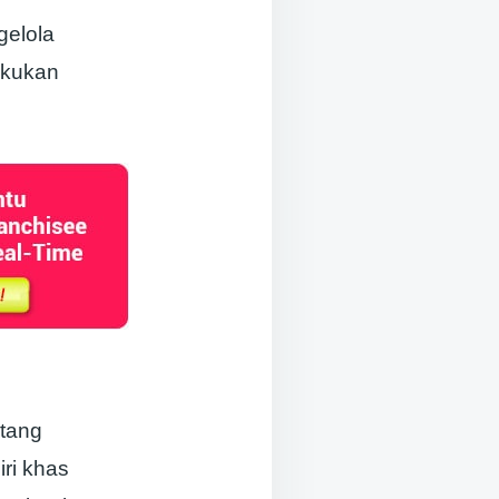
gelola
ekukan
ntang
ri khas