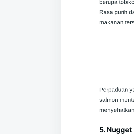
berupa tobik
Rasa gurih d
makanan ters
Perpaduan y
salmon menta
menyehatkan
5. Nugget