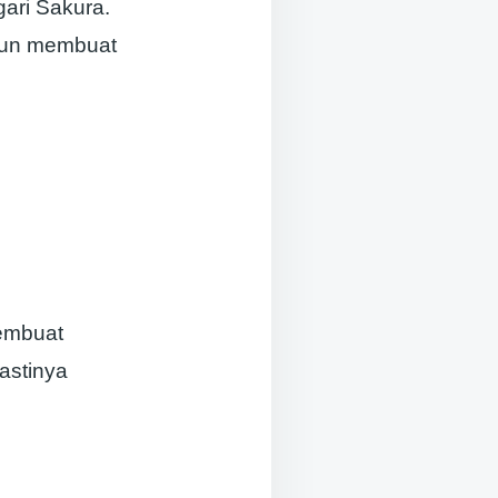
ari Sakura.
 pun membuat
embuat
astinya