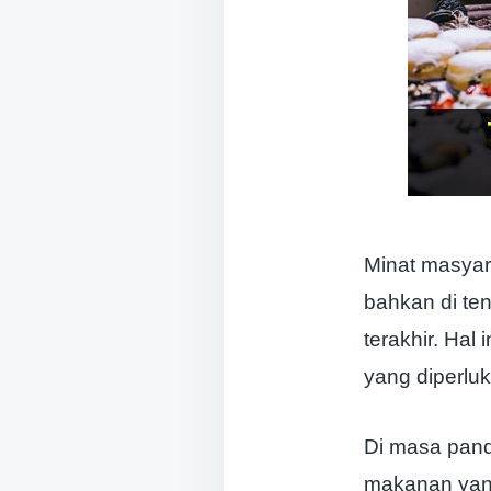
Minat masyar
bahkan di te
terakhir. Ha
yang diperlu
Di masa pand
makanan yang