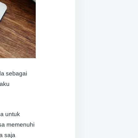
a sebagai
laku
a untuk
isa memenuhi
a saja