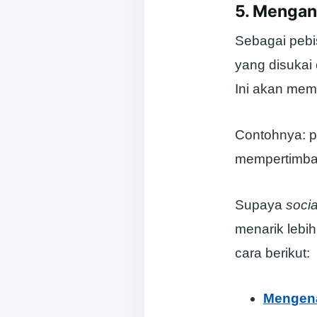
5. Mengana
Sebagai pebi
yang disukai
Ini akan mem
Contohnya: 
mempertimban
Supaya
soci
menarik lebi
cara berikut:
Mengena