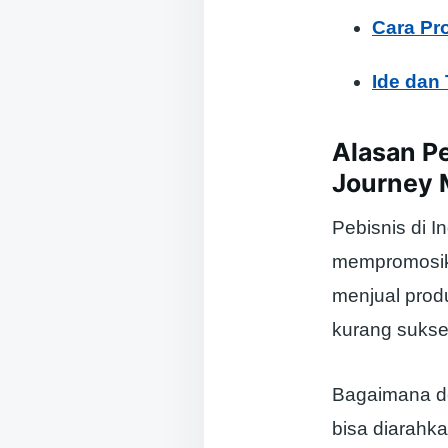
Cara Pr
Ide dan
Alasan P
Journey 
Pebisnis di 
mempromosika
menjual prod
kurang sukse
Bagaimana d
bisa diarahk