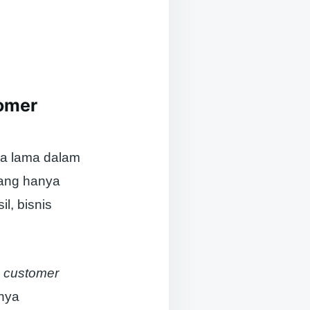
tomer
ra lama dalam
yang hanya
sil, bisnis
n
customer
anya