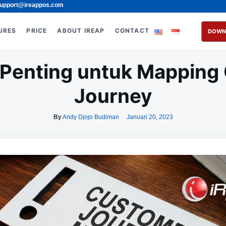
upport@ireappos.com
URES
PRICE
ABOUT IREAP
CONTACT
DOWN
 Penting untuk Mapping
Journey
By
Andy Djojo Budiman
Januari 20, 2023