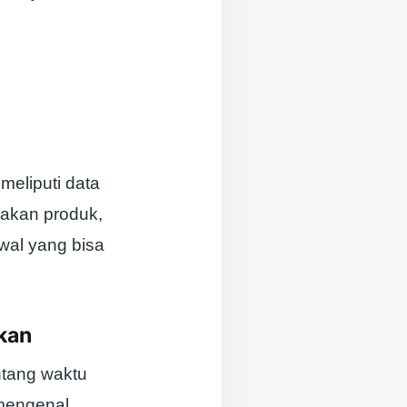
eliputi data
nakan produk,
awal yang bisa
kan
ntang waktu
 mengenal