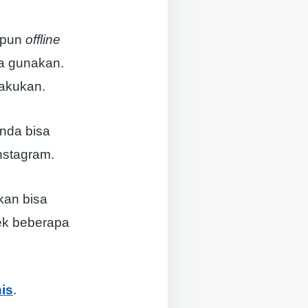
aupun
offline
ka gunakan.
lakukan.
nda bisa
nstagram.
kan bisa
ek beberapa
is
.