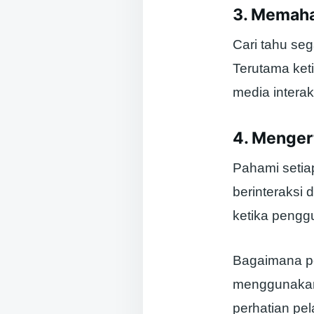
3. Memaha
Cari tahu seg
Terutama ket
media interak
4. Menger
Pahami setia
berinteraksi 
ketika pengg
Bagaimana pe
menggunakan 
perhatian pe