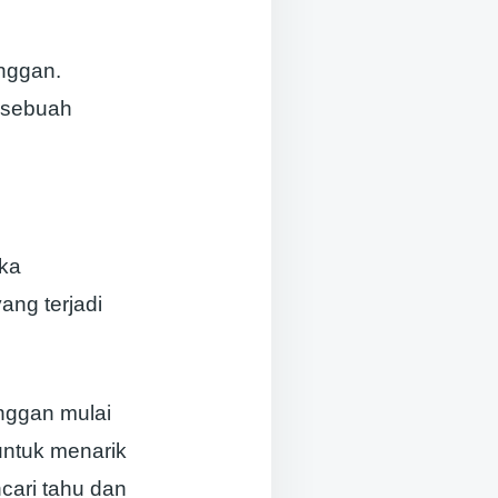
anggan.
m sebuah
eka
ang terjadi
nggan mulai
untuk menarik
cari tahu dan