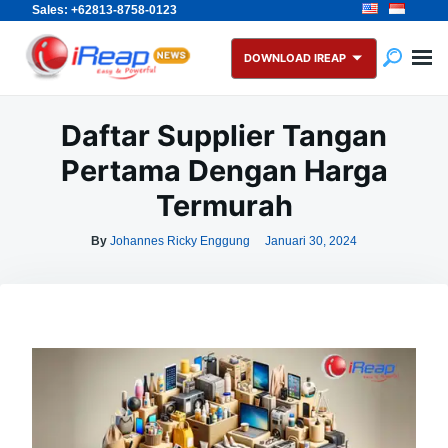
Sales: +62813-8758-0123
Skip
Search
to
for:
DOWNLOAD IREAP
content
Daftar Supplier Tangan
Pertama Dengan Harga
Termurah
By
Johannes Ricky Enggung
Januari 30, 2024