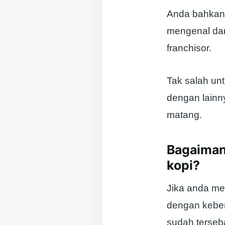
Anda bahkan 
mengenal dan
franchisor.
Tak salah un
dengan lainn
matang.
Bagaiman
kopi?
Jika anda men
dengan keber
sudah terseba