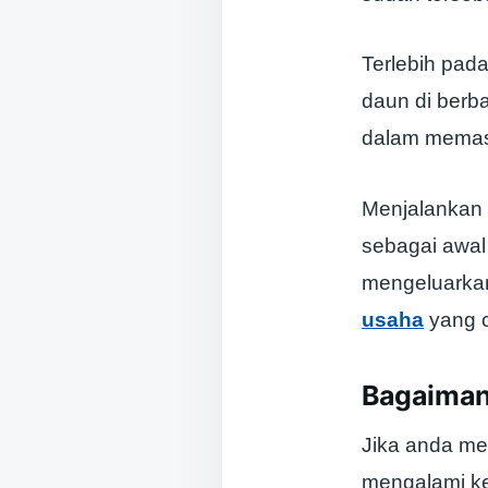
Terlebih pad
daun di berb
dalam memasa
Menjalankan 
sebagai awal
mengeluarkan
usaha
yang c
Bagaiman
Jika anda me
mengalami ke