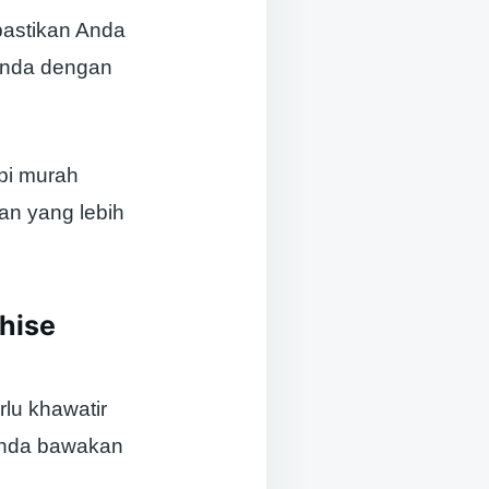
pastikan Anda
 Anda dengan
pi murah
an yang lebih
hise
rlu khawatir
 anda bawakan