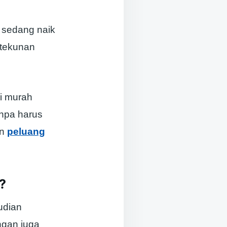
 sedang naik
etekunan
pi murah
anpa harus
an
peluang
?
udian
ngan juga