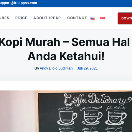
upport@ireappos.com
URES
PRICE
ABOUT IREAP
CONTACT
DOWN
Kopi Murah – Semua Hal
Anda Ketahui!
By
Andy Djojo Budiman
Juli 29, 2021