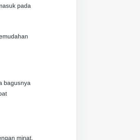
rmasuk pada
 kemudahan
da bagusnya
pat
engan minat.