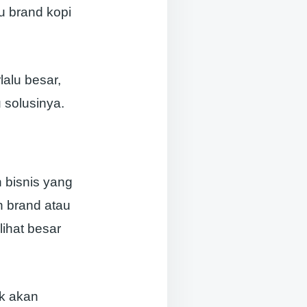
u brand kopi
lalu besar,
 solusinya.
 bisnis yang
n brand atau
ihat besar
ak akan