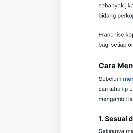
sebanyak jik
bidang perko
Franchise ko
bagi setiap 
Cara Mem
Sebelum
mem
cari tahu tip
mengambil la
1. Sesuai 
Sekiranya mam