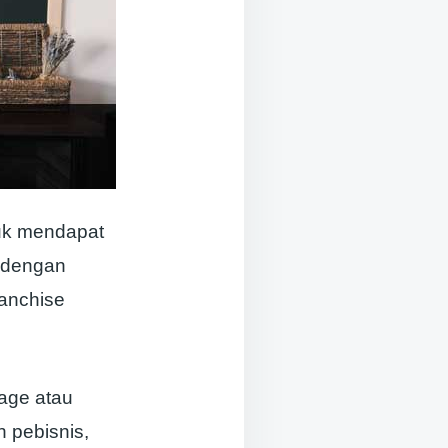
uk mendapat
s dengan
ranchise
rage atau
 pebisnis,