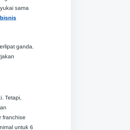
nyukai sama
bisnis
rlipat ganda.
rjakan
. Tetapi,
nan
 franchise
nimal untuk 6