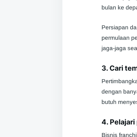
bulan ke dep
Persiapan da
permulaan pe
jaga-jaga se
3. Cari te
Pertimbangka
dengan banya
butuh menyes
4. Pelajar
Bisnis franc