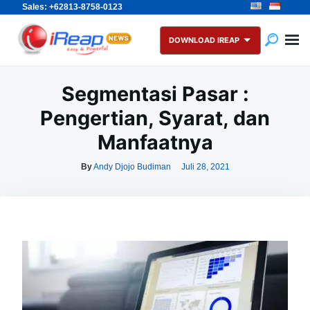
Sales: +62813-8758-0123
Skip
Search
to
for:
DOWNLOAD IREAP
content
Segmentasi Pasar :
Pengertian, Syarat, dan
Manfaatnya
By
Andy Djojo Budiman
Juli 28, 2021