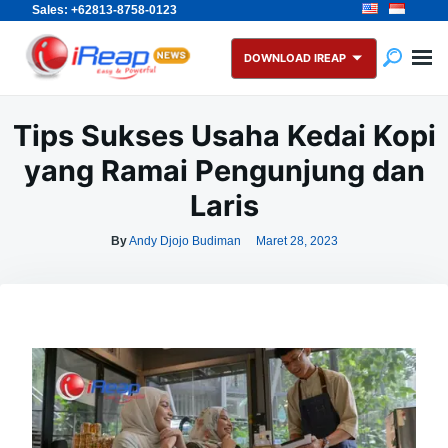
Sales: +62813-8758-0123
Skip
Search
to
for:
DOWNLOAD IREAP
content
Tips Sukses Usaha Kedai Kopi
yang Ramai Pengunjung dan
Laris
By
Andy Djojo Budiman
Maret 28, 2023