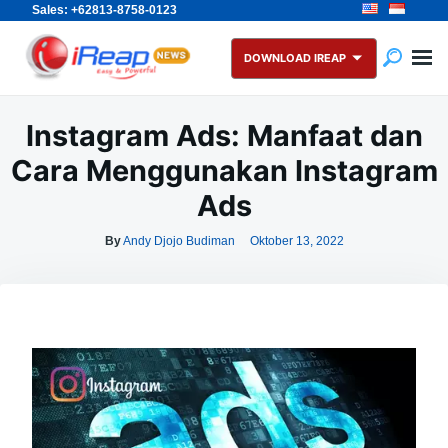
Sales: +62813-8758-0123
Skip
Search
to
for:
DOWNLOAD IREAP
content
Instagram Ads: Manfaat dan
Cara Menggunakan Instagram
Ads
By
Andy Djojo Budiman
Oktober 13, 2022