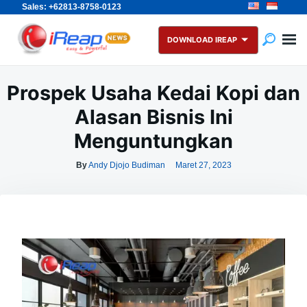
Sales: +62813-8758-0123
Skip
Search
to
for:
DOWNLOAD IREAP
content
Prospek Usaha Kedai Kopi dan
Alasan Bisnis Ini
Menguntungkan
By
Andy Djojo Budiman
Maret 27, 2023