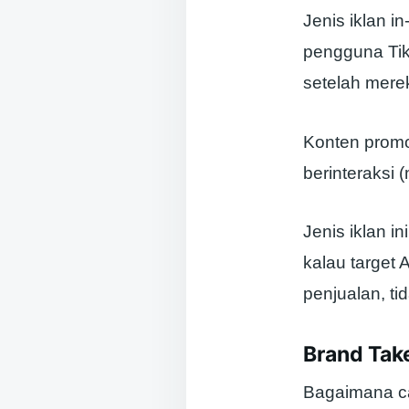
Jenis iklan 
pengguna TikT
setelah mere
Konten promo
berinteraksi 
Jenis iklan 
kalau target
penjualan, ti
Brand Tak
Bagaimana ca