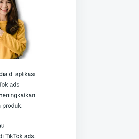
a di aplikasi
Tok ads
meningkatkan
 produk.
hu
i TikTok ads,