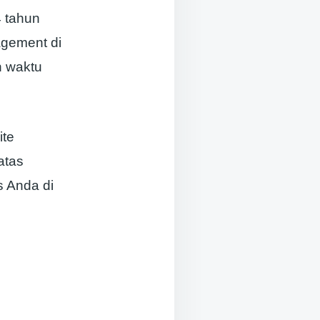
4 tahun
gement di
n waktu
ite
atas
s Anda di