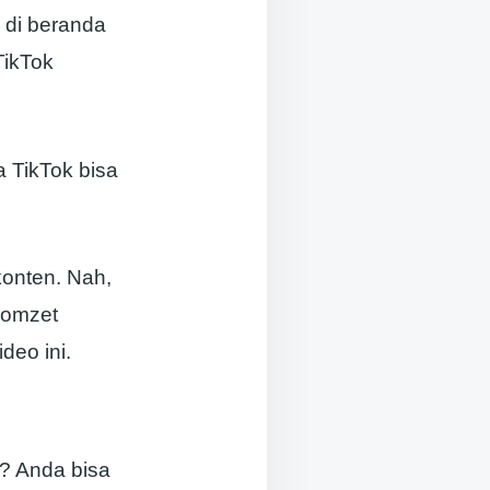
 di beranda
TikTok
 TikTok bisa
konten. Nah,
 omzet
deo ini.
? Anda bisa