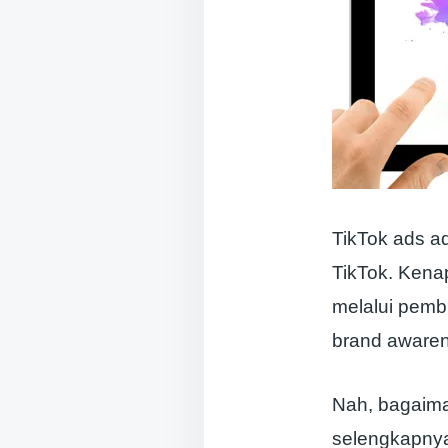
TikTok ads ad
TikTok. Ken
melalui pem
brand awaren
Nah, bagaima
selengkapnya