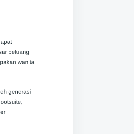
dapat
ar peluang
rupakan wanita
leh generasi
ootsuite,
per