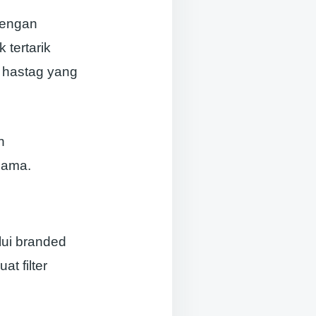
dengan
 tertarik
 hastag yang
n
sama.
lui branded
t filter