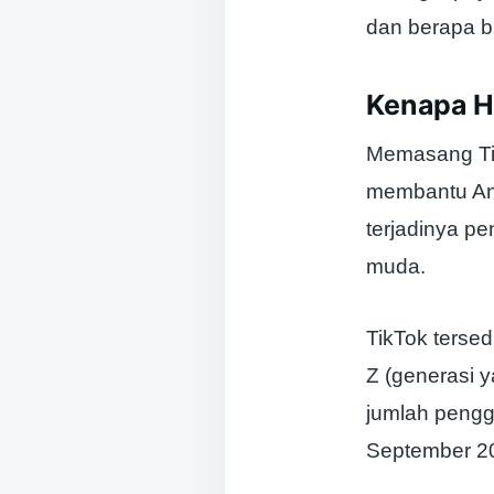
dan berapa b
Kenapa H
Memasang Tik
membantu An
terjadinya pe
muda.
TikTok terse
Z (generasi y
jumlah penggu
September 2