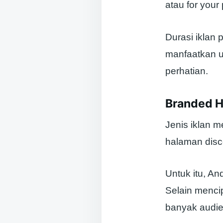
atau for you
Durasi iklan 
manfaatkan u
perhatian.
Branded 
Jenis iklan m
halaman disc
Untuk itu, An
Selain menci
banyak audie