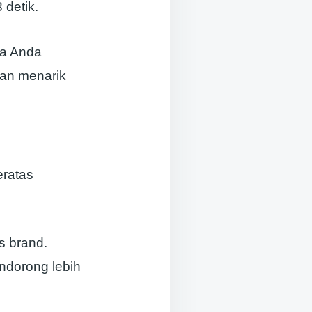
 detik.
sa Anda
dan menarik
eratas
s brand.
ndorong lebih