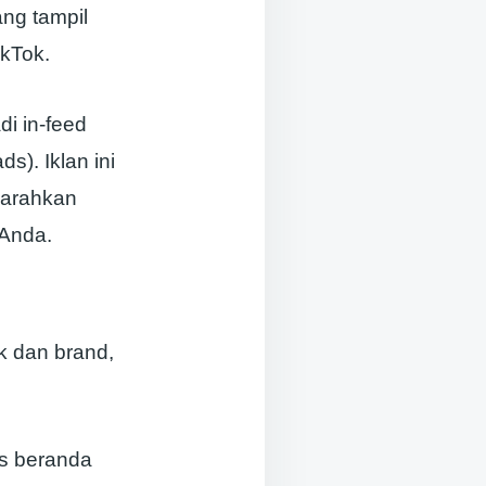
ang tampil
kTok.
i in-feed
s). Iklan ini
garahkan
 Anda.
k dan brand,
as beranda