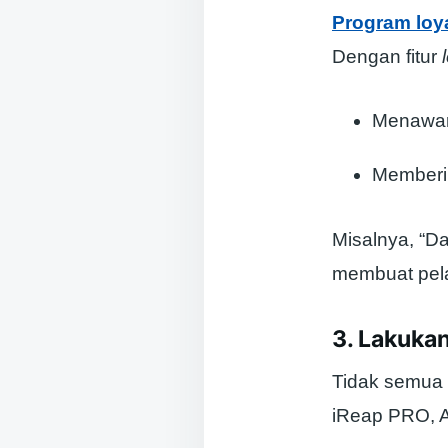
Program loya
Dengan fitur
Menawark
Memberik
Misalnya, “Da
membuat pela
3. Lakuka
Tidak semua 
iReap PRO, A