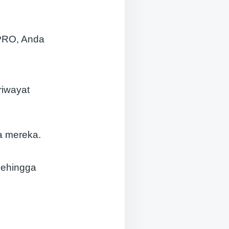
 PRO, Anda
riwayat
a mereka.
sehingga