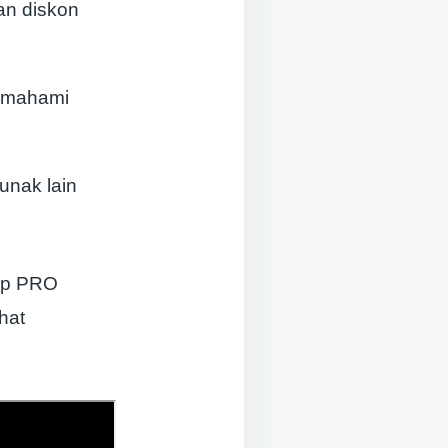
an diskon
emahami
unak lain
ap PRO
hat