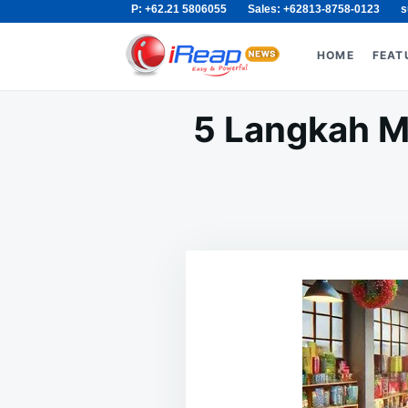
P: +62.21 5806055
Sales: +62813-8758-0123
s
Skip
Search
to
for:
HOME
FEAT
content
5 Langkah M