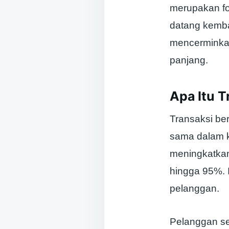
merupakan fo
datang kemba
mencerminka
panjang.
Apa Itu 
Transaksi be
sama dalam k
meningkatkan
hingga 95%. 
pelanggan.
Pelanggan se