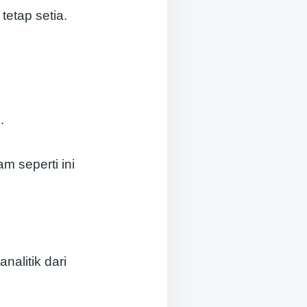
etap setia.
.
m seperti ini
alitik dari