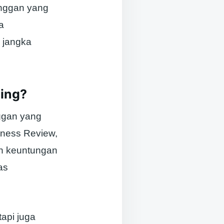
anggan yang
a
 jangka
ting?
ggan yang
iness Review,
an keuntungan
as
api juga