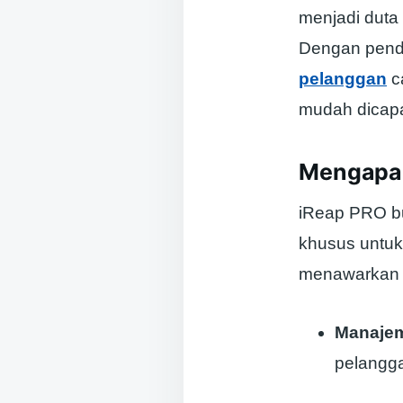
menjadi duta
Dengan pend
pelanggan
ca
mudah dicapa
Mengapa 
iReap PRO bu
khusus untu
menawarkan fi
Manajem
pelangg