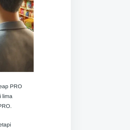
iReap PRO
 lima
 PRO.
etapi