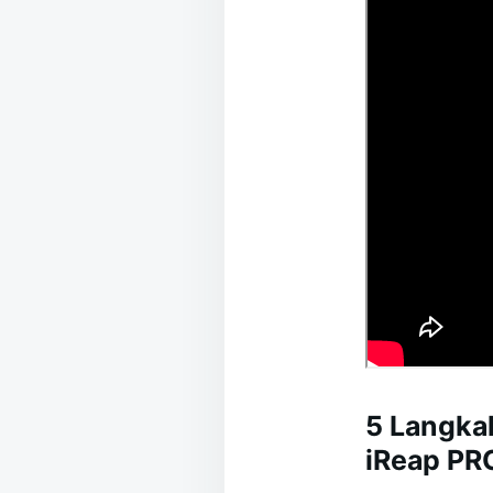
5 Langka
iReap PR