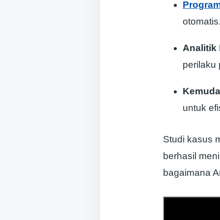
Program
otomatis
Analitik
perilaku
Kemudah
untuk efi
Studi kasus
berhasil meni
bagaimana An