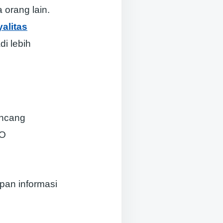
orang lain.
yalitas
i lebih
ancang
RO
an informasi