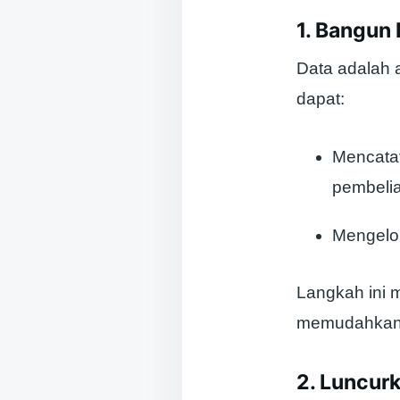
1. Bangun
Data adalah 
dapat:
Mencatat
pembelia
Mengelo
Langkah ini 
memudahkan p
2. Luncurk