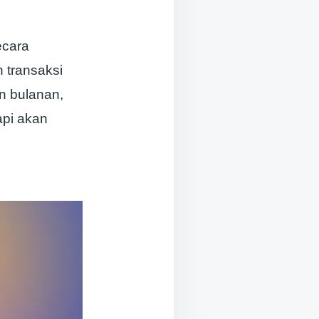
ecara
 transaksi
n bulanan,
api akan