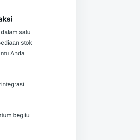
aksi
s dalam satu
sediaan stok
antu Anda
integrasi
ntum begitu