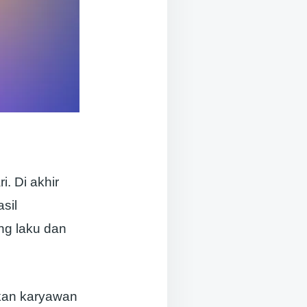
i. Di akhir
sil
ng laku dan
kan karyawan