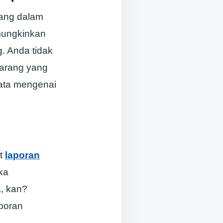
rang dalam
emungkinkan
. Anda tidak
barang yang
data mengenai
at
laporan
ka
, kan?
poran