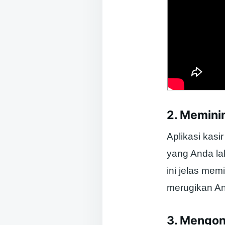
2. Meminim
Aplikasi kas
yang Anda la
ini jelas mem
merugikan An
3. Mengon