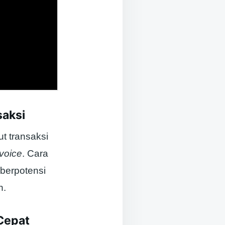
saksi
t transaksi
nvoice
. Cara
 berpotensi
n.
Cepat