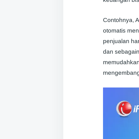
Contohnya, A
otomatis men
penjualan ha
dan sebagain
memudahkan A
mengembang