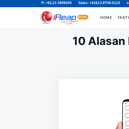
P: +62.21 5806055
Sales: +62813-8758-0123
s
Skip
Search
to
for:
HOME
FEAT
content
10 Alasan