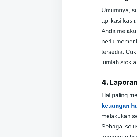
Umumnya, sud
aplikasi kasi
Anda melakuk
perlu memeri
tersedia. Cuk
jumlah stok a
4. Lapora
Hal paling m
keuangan ha
melakukan se
Sebagai solu
keuangan bis