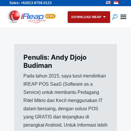
Sales: +62813-8758-0123
Skip
Search
to
for:
DOWNLOAD IREAP
content
Penulis:
Andy Djojo
Budiman
Pada tahun 2015, saya turut mendirikan
IREAP POS SaaS (Software as a
Service) untuk membantu Pedagang
Ritel Mikro dan Kecil menggunakan IT
dalam bersaing, dengan solusi POS
yang GRATIS dan terjangkau di
perangkat Android. Untuk informasi lebih