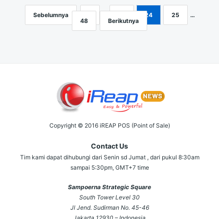
Sebelumnya
1
…
23
24
25
…
Navigasi
48
Berikutnya
pos
Copyright © 2016 iREAP POS (Point of Sale)
Contact Us
Tim kami dapat dihubungi dari Senin sd Jumat , dari pukul 8:30am
sampai 5:30pm, GMT+7 time
Sampoerna Strategic Square
South Tower Level 30
Jl Jend. Sudirman No. 45-46
Jakarta 12930 – Indonesia