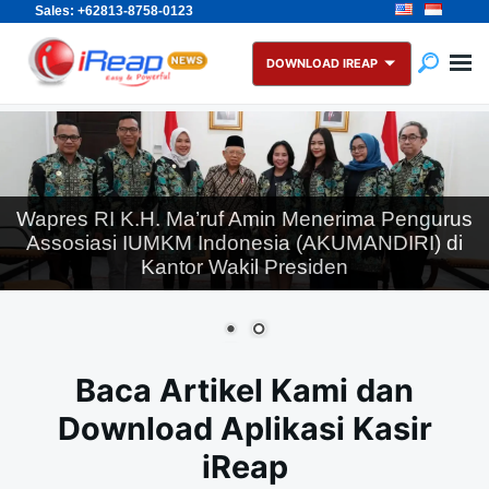
Sales: +62813-8758-0123
Skip
Search
to
for:
DOWNLOAD IREAP
content
Wapres RI K.H. Ma’ruf Amin Menerima Pengurus
Assosiasi IUMKM Indonesia (AKUMANDIRI) di
Kantor Wakil Presiden
Baca Artikel Kami dan
Download Aplikasi Kasir
iReap