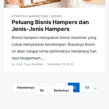
STRATEGI MARKETING / BISNIS
Peluang Bisnis Hampers dan
Jenis-Jenis Hampers
Bisnis hampers merupakan bisnis musiman yang
cukup menjanjikan keuntungan. Biasanya bisnis
ini akan sangat ramai peminatnya menjelang hari
raya keagamaan,…
by
Andy Djojo Budiman
Desember 26, 2022
Sebelumnya
1
…
31
32
33
…
Navigasi
60
Berikutnya
pos