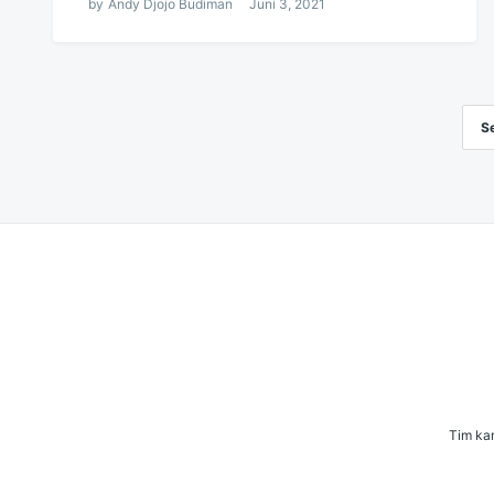
by
Andy Djojo Budiman
Juni 3, 2021
S
Navigasi
pos
Tim kam