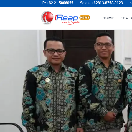
P: +62.21 5806055
Sales: +62813-8758-0123
s
Skip
Search
to
for:
HOME
FEAT
content