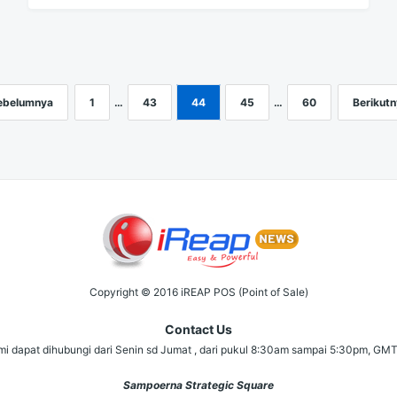
ebelumnya
1
…
43
44
45
…
60
Berikutn
Copyright © 2016 iREAP POS (Point of Sale)
Contact Us
i dapat dihubungi dari Senin sd Jumat , dari pukul 8:30am sampai 5:30pm, GM
Sampoerna Strategic Square