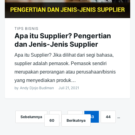
TIPS BISNIS
Apa itu Supplier? Pengertian
dan Jenis-Jenis Supplier
Apa itu Supplier? Jika dilihat dari segi bahasa,
supplier adalah pemasok. Pemasok sendiri
merupakan perorangan atau perusahaan/bisnis
yang menyediakan produk…
by
Andy Djojo Budiman
Juli 21, 2021
Sebelumnya
1
…
42
43
44
…
Navigasi
60
Berikutnya
pos