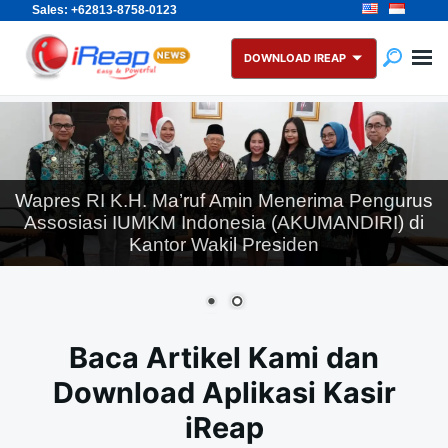
Sales: +62813-8758-0123
Skip
Search
to
for:
DOWNLOAD IREAP
content
Wapres RI K.H. Ma’ruf Amin Menerima Pengurus
Assosiasi IUMKM Indonesia (AKUMANDIRI) di
Kantor Wakil Presiden
Baca Artikel Kami dan
Download Aplikasi Kasir
iReap