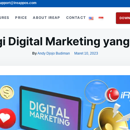
upport@ireappos.com
URES
PRICE
ABOUT IREAP
CONTACT
DOWN
i Digital Marketing yang
By
Andy Djojo Budiman
Maret 10, 2023