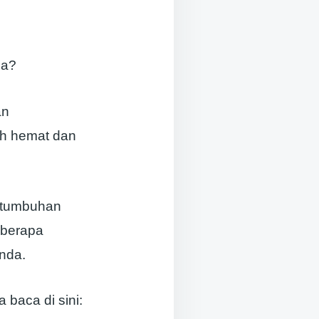
pa?
an
ih hemat dan
ertumbuhan
eberapa
Anda.
 baca di sini: