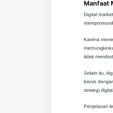
Manfaat 
Digital marke
mempromosikan
Karena menera
memungkinka
tidak membut
Selain itu, d
bisnis denga
strategi digi
Penjelasan le