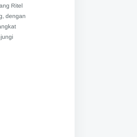
ang Ritel
g, dengan
angkat
njungi