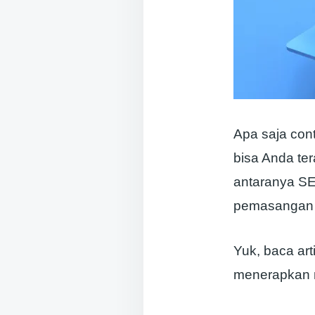
Apa saja cont
bisa Anda te
antaranya SEO
pemasangan a
Yuk, baca art
menerapkan m